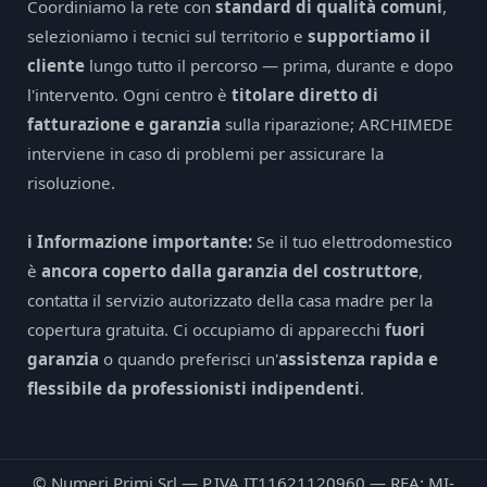
Coordiniamo la rete con
standard di qualità comuni
,
selezioniamo i tecnici sul territorio e
supportiamo il
cliente
lungo tutto il percorso — prima, durante e dopo
l'intervento. Ogni centro è
titolare diretto di
fatturazione e garanzia
sulla riparazione; ARCHIMEDE
interviene in caso di problemi per assicurare la
risoluzione.
ℹ️ Informazione importante:
Se il tuo elettrodomestico
è
ancora coperto dalla garanzia del costruttore
,
contatta il servizio autorizzato della casa madre per la
copertura gratuita. Ci occupiamo di apparecchi
fuori
garanzia
o quando preferisci un'
assistenza rapida e
flessibile da professionisti indipendenti
.
© Numeri Primi Srl — P.IVA IT11621120960 — REA: MI-