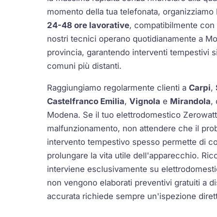
momento della tua telefonata, organizziamo l
24-48 ore lavorative
, compatibilmente con la
nostri tecnici operano quotidianamente a Mod
provincia, garantendo interventi tempestivi 
comuni più distanti.
Raggiungiamo regolarmente clienti a
Carpi
,
Castelfranco Emilia
,
Vignola
e
Mirandola
, 
Modena. Se il tuo elettrodomestico Zerowat
malfunzionamento, non attendere che il prob
intervento tempestivo spesso permette di co
prolungare la vita utile dell'apparecchio. 
interviene esclusivamente su elettrodomestic
non vengono elaborati preventivi gratuiti a di
accurata richiede sempre un'ispezione dirett