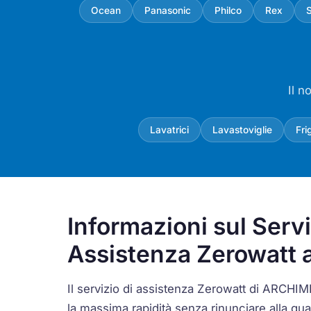
Ocean
Panasonic
Philco
Rex
Il n
Lavatrici
Lavastoviglie
Fri
Informazioni sul Servi
Assistenza Zerowatt
Il servizio di assistenza Zerowatt di ARCHIM
la massima rapidità senza rinunciare alla qual