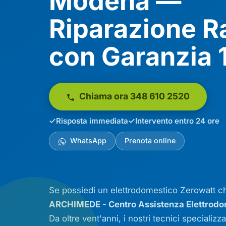
Modena —
Riparazione R
con Garanzia 
Chiama ora 348 610 2520
Risposta immediata
Intervento entro 24 ore
WhatsApp
Prenota online
Se possiedi un elettrodomestico Zerowatt c
ARCHIMEDE - Centro Assistenza Elettrod
Da oltre vent'anni, i nostri tecnici specializz