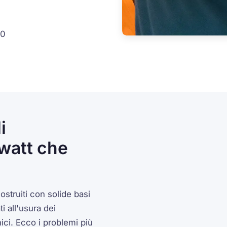
30
i
owatt che
struiti con solide basi
 all'usura dei
nici. Ecco i problemi più