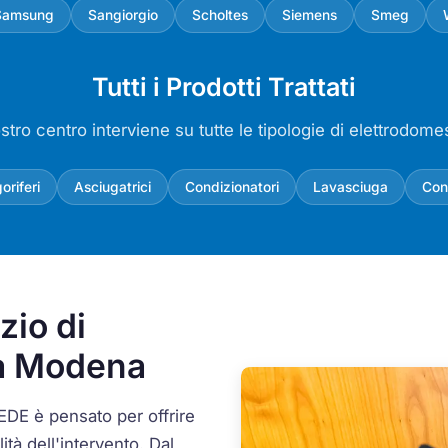
Samsung
Sangiorgio
Scholtes
Siemens
Smeg
Tutti i Prodotti Trattati
ostro centro interviene su tutte le tipologie di elettrodomes
goriferi
Asciugatrici
Condizionatori
Lavasciuga
Con
zio di
 a Modena
EDE è pensato per offrire
ità dell'intervento. Dal