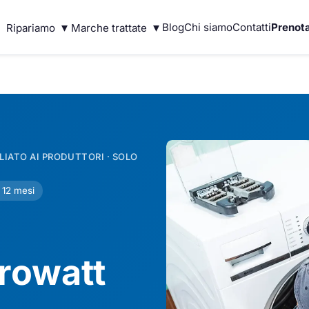
▾
▾
Blog
Chi siamo
Contatti
Prenota
Ripariamo
Marche trattate
IATO AI PRODUTTORI · SOLO
 12 mesi
rowatt