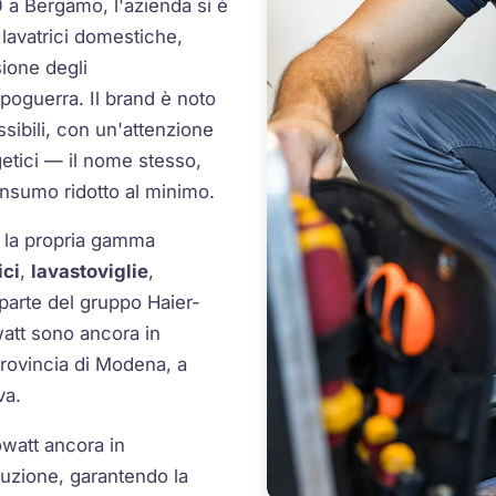
0 a Bergamo, l'azienda si è
lavatrici domestiche,
sione degli
opoguerra. Il brand è noto
ssibili, con un'attenzione
etici — il nome stesso,
nsumo ridotto al minimo.
o la propria gamma
ici
,
lavastoviglie
,
 parte del gruppo Haier-
att sono ancora in
provincia di Modena, a
va.
owatt ancora in
duzione, garantendo la