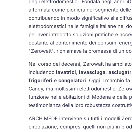
degli elettrodomestici. Fondata negli anni '4
affermata come pioniera nel segmento delle 
contribuendo in modo significativo alla diffu
elettrodomestici nelle famiglie italiane nel d
per aver introdotto soluzioni pratiche e acce
costante al contenimento dei consumi energ
"Zerowatt", richiamava la promessa di un co
Nel corso dei decenni, Zerowatt ha ampliat
includendo
lavatrici
,
lavasciuga
,
asciugatr
frigoriferi
e
congelatori
. Oggi il marchio fa
Candy, ma moltissimi elettrodomestici Zerow
funzione nelle abitazioni di Modena e della 
testimonianza della loro robustezza costrutti
ARCHIMEDE interviene su tutti i modelli Zer
circolazione, compresi quelli non più in pro