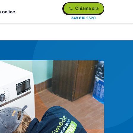
Chiama ora
 online
348 610 2520