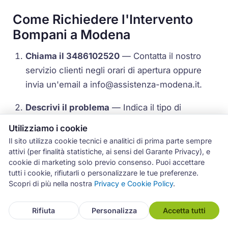
Come Richiedere l'Intervento
Bompani a Modena
Chiama il 3486102520
— Contatta il nostro
servizio clienti negli orari di apertura oppure
invia un'email a
info@assistenza-modena.it
.
Descrivi il problema
— Indica il tipo di
elettrodomestico Bompani, il modello (se
Utilizziamo i cookie
disponibile) e una descrizione del guasto
Il sito utilizza cookie tecnici e analitici di prima parte sempre
riscontrato.
attivi (per finalità statistiche, ai sensi del Garante Privacy), e
cookie di marketing solo previo consenso. Puoi accettare
Conferma l'appuntamento
— Il nostro
tutti i cookie, rifiutarli o personalizzare le tue preferenze.
Scopri di più nella nostra
Privacy e Cookie Policy
.
operatore ti proporrà la prima data utile per
l'intervento del tecnico a domicilio,
Rifiuta
Personalizza
Accetta tutti
generalmente entro 24-48 ore.