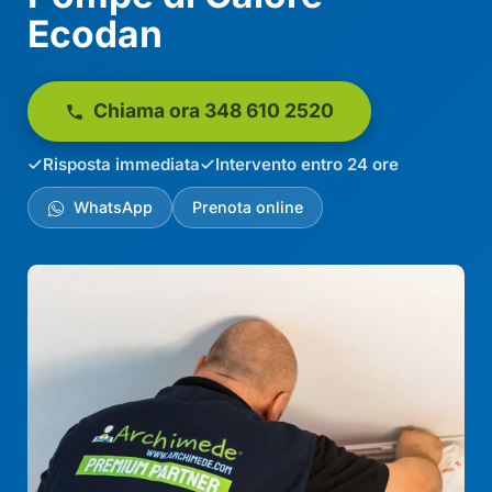
Ecodan
Chiama ora 348 610 2520
Risposta immediata
Intervento entro 24 ore
WhatsApp
Prenota online