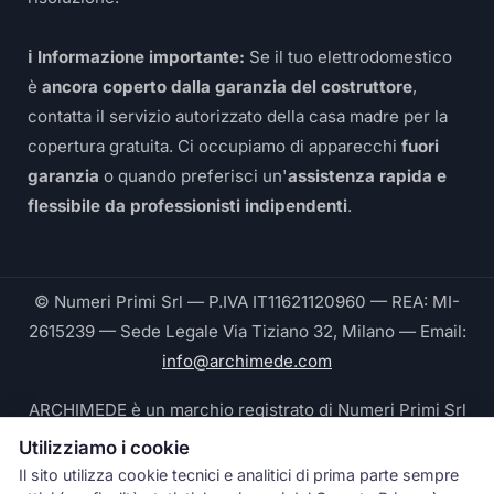
ℹ️ Informazione importante:
Se il tuo elettrodomestico
è
ancora coperto dalla garanzia del costruttore
,
contatta il servizio autorizzato della casa madre per la
copertura gratuita. Ci occupiamo di apparecchi
fuori
garanzia
o quando preferisci un'
assistenza rapida e
flessibile da professionisti indipendenti
.
© Numeri Primi Srl — P.IVA IT11621120960 — REA: MI-
2615239 — Sede Legale Via Tiziano 32, Milano — Email:
info@archimede.com
ARCHIMEDE è un marchio registrato di Numeri Primi Srl
Utilizziamo i cookie
Le fotografie pubblicate su questo sito ritraggono
Il sito utilizza cookie tecnici e analitici di prima parte sempre
tecnici Archimede® durante interventi reali e sono di