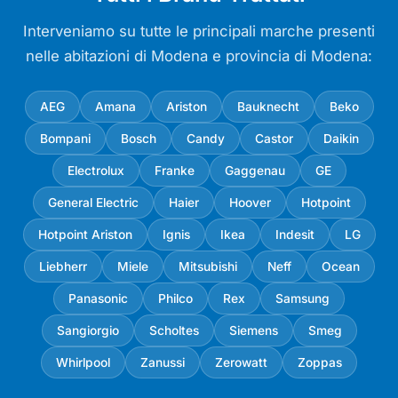
Interveniamo su tutte le principali marche presenti
nelle abitazioni di Modena e provincia di Modena:
AEG
Amana
Ariston
Bauknecht
Beko
Bompani
Bosch
Candy
Castor
Daikin
Electrolux
Franke
Gaggenau
GE
General Electric
Haier
Hoover
Hotpoint
Hotpoint Ariston
Ignis
Ikea
Indesit
LG
Liebherr
Miele
Mitsubishi
Neff
Ocean
Panasonic
Philco
Rex
Samsung
Sangiorgio
Scholtes
Siemens
Smeg
Whirlpool
Zanussi
Zerowatt
Zoppas