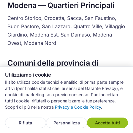
Modena — Quartieri Principali
Centro Storico, Crocetta, Sacca, San Faustino,
Buon Pastore, San Lazzaro, Quattro Ville, Villaggio
Giardino, Modena Est, San Damaso, Modena
Ovest, Modena Nord
Comuni della provincia di
Modena
Utilizziamo i cookie
Il sito utilizza cookie tecnici e analitici di prima parte sempre
Bastiglia, Bomporto, Campogalliano, Carpi,
attivi (per finalità statistiche, ai sensi del Garante Privacy), e
Castelfranco Emilia, Castelnuovo Rangone,
cookie di marketing solo previo consenso. Puoi accettare
tutti i cookie, rifiutarli o personalizzare le tue preferenze.
Castelvetro di Modena, Cavezzo, Concordia sulla
Scopri di più nella nostra
Privacy e Cookie Policy
.
Secchia, Fanano, Finale Emilia, Fiorano
Modenese, Fiumalbo, Formigine, Frassinoro,
Rifiuta
Personalizza
Accetta tutti
Guiglia, Lama Mocogno, Maranello, Marano sul