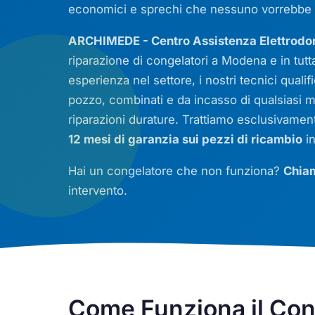
economici e sprechi che nessuno vorrebbe a
ARCHIMEDE - Centro Assistenza Elettrod
riparazione di congelatori a Modena e in tutt
esperienza nel settore, i nostri tecnici qualif
pozzo, combinati e da incasso di qualsiasi 
riparazioni durature. Trattiamo esclusivament
12 mesi di garanzia sui pezzi di ricambio
in
Hai un congelatore che non funziona?
Chiam
intervento.
Come Funziona il Con