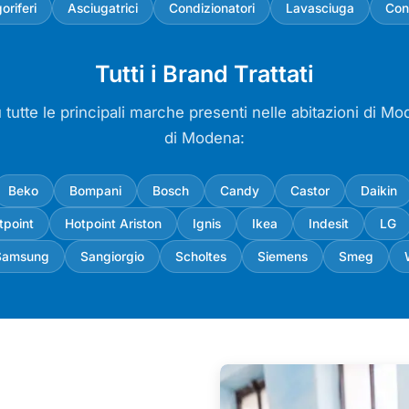
goriferi
Asciugatrici
Condizionatori
Lavasciuga
Con
Tutti i Brand Trattati
tutte le principali marche presenti nelle abitazioni di M
di Modena:
Beko
Bompani
Bosch
Candy
Castor
Daikin
tpoint
Hotpoint Ariston
Ignis
Ikea
Indesit
LG
Samsung
Sangiorgio
Scholtes
Siemens
Smeg