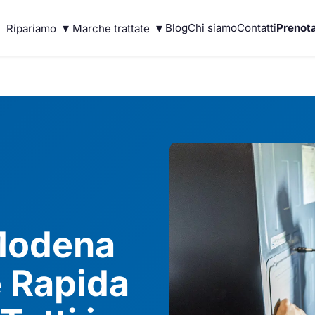
▾
▾
Blog
Chi siamo
Contatti
Prenota
Ripariamo
Marche trattate
Modena
 Rapida