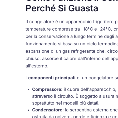
Perché Si Guasta
Il congelatore è un apparecchio frigorifero 
temperature comprese tra -18°C e -24°C, cre
per la conservazione a lungo termine degli al
funzionamento si basa su un ciclo termodi
espansione di un gas refrigerante che, circo
chiuso, assorbe il calore dall'interno dell'a
all'esterno.
I
componenti principali
di un congelatore s
Compressore
: il cuore dell'apparecchio,
attraverso il circuito. È soggetto a usur
soprattutto nei modelli più datati.
Condensatore
: la serpentina esterna che
ostruita da polvere, perde efficienza e c