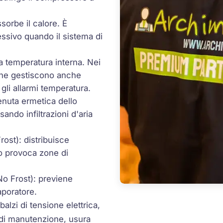
ssorbe il calore. È
ssivo quando il sistema di
.
la temperatura interna. Nei
iche gestiscono anche
gli allarmi temperatura.
tenuta ermetica dello
ando infiltrazioni d'aria
rost): distribuisce
co provoca zone di
No Frost): previene
aporatore.
alzi di tensione elettrica,
di manutenzione, usura