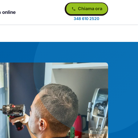
Chiama ora
 online
348 610 2520