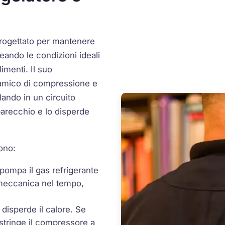
progettato per mantenere
ando le condizioni ideali
imenti. Il suo
namico di compressione e
lando in un circuito
pparecchio e lo disperde
ono:
 pompa il gas refrigerante
a meccanica nel tempo,
 disperde il calore. Se
ostringe il compressore a