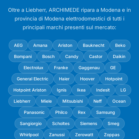
Oltre a Liebherr, ARCHIMEDE ripara a Modena e in
provincia di Modena elettrodomestici di tutti i
principali marchi presenti sul mercato:
AEG
Amana
Ariston
Bauknecht
Beko
Bompani
Bosch
Candy
Castor
Daikin
Electrolux
Franke
Gaggenau
GE
General Electric
Haier
Hoover
Hotpoint
Hotpoint Ariston
Ignis
Ikea
Indesit
LG
Liebherr
Miele
Mitsubishi
Neff
Ocean
Panasonic
Philco
Rex
Samsung
Sangiorgio
Scholtes
Siemens
Smeg
Whirlpool
Zanussi
Zerowatt
Zoppas