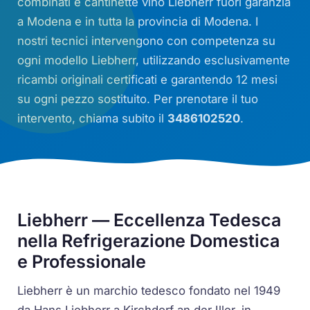
combinati e cantinette vino Liebherr fuori garanzia
a Modena e in tutta la provincia di Modena. I
nostri tecnici intervengono con competenza su
ogni modello Liebherr, utilizzando esclusivamente
ricambi originali certificati e garantendo 12 mesi
su ogni pezzo sostituito. Per prenotare il tuo
intervento, chiama subito il
3486102520
.
Liebherr — Eccellenza Tedesca
nella Refrigerazione Domestica
e Professionale
Liebherr è un marchio tedesco fondato nel 1949
da Hans Liebherr a Kirchdorf an der Iller, in