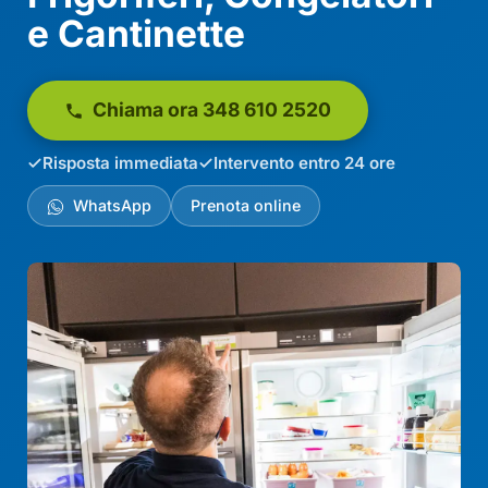
e Cantinette
Chiama ora 348 610 2520
Risposta immediata
Intervento entro 24 ore
WhatsApp
Prenota online