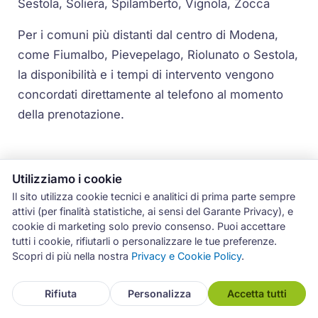
Sestola, Soliera, Spilamberto, Vignola, Zocca
Per i comuni più distanti dal centro di Modena,
come Fiumalbo, Pievepelago, Riolunato o Sestola,
la disponibilità e i tempi di intervento vengono
concordati direttamente al telefono al momento
della prenotazione.
Utilizziamo i cookie
Il sito utilizza cookie tecnici e analitici di prima parte sempre
attivi (per finalità statistiche, ai sensi del Garante Privacy), e
Come Richiedere l'Intervento
cookie di marketing solo previo consenso. Puoi accettare
Liebherr a Modena
tutti i cookie, rifiutarli o personalizzare le tue preferenze.
Scopri di più nella nostra
Privacy e Cookie Policy
.
Chiama il 3486102520
durante gli orari di
servizio oppure invia un'email a
Rifiuta
Personalizza
Accetta tutti
info@assistenza-modena.it
descrivendo il