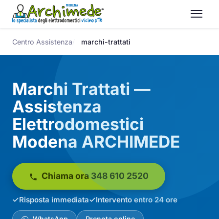
Centro Assistenza
marchi-trattati
Marchi Trattati —
Assistenza
Elettrodomestici
Modena ARCHIMEDE
Chiama ora 348 610 2520
Risposta immediata
Intervento entro 24 ore
WhatsApp
Prenota online