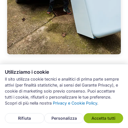
Utilizziamo i cookie
Il sito utilizza cookie tecnici e analitici di prima parte sempre
attivi (per finalità statistiche, ai sensi del Garante Privacy), e
Come Richiedere la Riparazione
cookie di marketing solo previo consenso. Puoi accettare
del Frigorifero a Modena
tutti i cookie, rifiutarli o personalizzare le tue preferenze.
Scopri di più nella nostra
Privacy e Cookie Policy
.
Chiama il 3486102520
oppure scrivi a
info@assistenza-modena.it
per segnalare il
Rifiuta
Personalizza
Accetta tutti
problema.