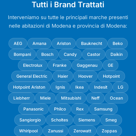
Tutti i Brand Trattati
Interveniamo su tutte le principali marche presenti
nelle abitazioni di Modena e provincia di Modena:
AEG
Amana
Ariston
Bauknecht
Beko
Bompani
Bosch
Candy
Castor
Daikin
Electrolux
Franke
Gaggenau
GE
General Electric
Haier
Hoover
Hotpoint
Hotpoint Ariston
Ignis
Ikea
Indesit
LG
Liebherr
Miele
Mitsubishi
Neff
Ocean
Panasonic
Philco
Rex
Samsung
Sangiorgio
Scholtes
Siemens
Smeg
Whirlpool
Zanussi
Zerowatt
Zoppas